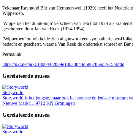
Tekenaar Raymond Bär van Hemmersweil (1929) heeft het Nederlands 
Wipperoen.
'Wipperoen het duinkonijn' verscheen van 1961 tot 1974 als kranten
geschreven door Jan van Reek (1924-1994).
’Wipperoen’ ontwikkelde zich al gauw tot een sympathiek, oer-Holland
bedacht en geschetst, waarna Van Reek de ondertekst schreef en Bär 
Permalink
https://n2t.net/ark:/13004/02b89e18633b44d5867b6ac1915bbfdd
Gerelateerde musea
Storyworld
Storyworld is het jongste, maar ook het stoerste én leukste museum v
Nieuwe Markt 1, 9712 KN Groningen
Gerelateerde musea
Storyworld