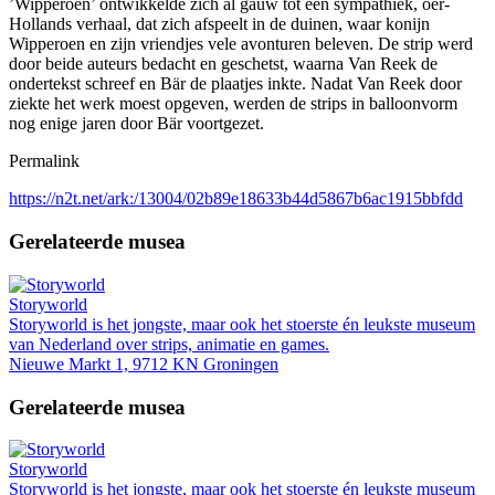
’Wipperoen’ ontwikkelde zich al gauw tot een sympathiek, oer-
Hollands verhaal, dat zich afspeelt in de duinen, waar konijn
Wipperoen en zijn vriendjes vele avonturen beleven. De strip werd
door beide auteurs bedacht en geschetst, waarna Van Reek de
ondertekst schreef en Bär de plaatjes inkte. Nadat Van Reek door
ziekte het werk moest opgeven, werden de strips in balloonvorm
nog enige jaren door Bär voortgezet.
Permalink
https://n2t.net/ark:/13004/02b89e18633b44d5867b6ac1915bbfdd
Gerelateerde musea
Storyworld
Storyworld is het jongste, maar ook het stoerste én leukste museum
van Nederland over strips, animatie en games.
Nieuwe Markt 1, 9712 KN Groningen
Gerelateerde musea
Storyworld
Storyworld is het jongste, maar ook het stoerste én leukste museum