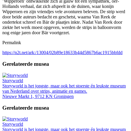
’Wipperoen’ ontwikkelde zich al gauw tot een sympathiek, oer-
Hollands verhaal, dat zich afspeelt in de duinen, waar konijn
Wipperoen en zijn vriendjes vele avonturen beleven. De strip werd
door beide auteurs bedacht en geschetst, waarna Van Reek de
ondertekst schreef en Bär de plaatjes inkte. Nadat Van Reek door
ziekte het werk moest opgeven, werden de strips in balloonvorm
nog enige jaren door Bär voortgezet.
Permalink
https://n2t.net/ark:/13004/02b89e18633b44d5867b6ac1915bbfdd
Gerelateerde musea
Storyworld
Storyworld is het jongste, maar ook het stoerste én leukste museum
van Nederland over strips, animatie en games.
Nieuwe Markt 1, 9712 KN Groningen
Gerelateerde musea
Storyworld
Storyworld is het jongste, maar ook het stoerste én leukste museum