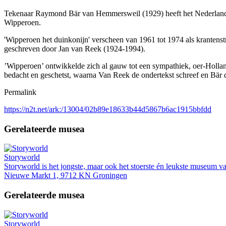
Tekenaar Raymond Bär van Hemmersweil (1929) heeft het Nederlands 
Wipperoen.
'Wipperoen het duinkonijn' verscheen van 1961 tot 1974 als kranten
geschreven door Jan van Reek (1924-1994).
’Wipperoen’ ontwikkelde zich al gauw tot een sympathiek, oer-Holland
bedacht en geschetst, waarna Van Reek de ondertekst schreef en Bär 
Permalink
https://n2t.net/ark:/13004/02b89e18633b44d5867b6ac1915bbfdd
Gerelateerde musea
Storyworld
Storyworld is het jongste, maar ook het stoerste én leukste museum v
Nieuwe Markt 1, 9712 KN Groningen
Gerelateerde musea
Storyworld