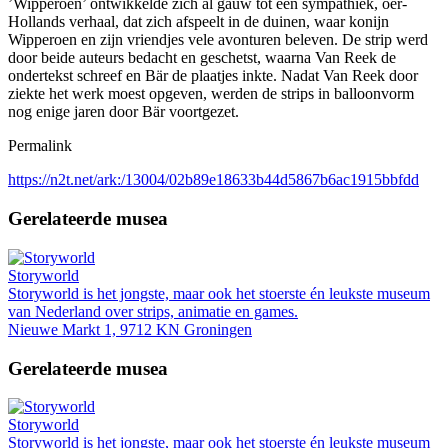
’Wipperoen’ ontwikkelde zich al gauw tot een sympathiek, oer-
Hollands verhaal, dat zich afspeelt in de duinen, waar konijn
Wipperoen en zijn vriendjes vele avonturen beleven. De strip werd
door beide auteurs bedacht en geschetst, waarna Van Reek de
ondertekst schreef en Bär de plaatjes inkte. Nadat Van Reek door
ziekte het werk moest opgeven, werden de strips in balloonvorm
nog enige jaren door Bär voortgezet.
Permalink
https://n2t.net/ark:/13004/02b89e18633b44d5867b6ac1915bbfdd
Gerelateerde musea
Storyworld
Storyworld is het jongste, maar ook het stoerste én leukste museum
van Nederland over strips, animatie en games.
Nieuwe Markt 1, 9712 KN Groningen
Gerelateerde musea
Storyworld
Storyworld is het jongste, maar ook het stoerste én leukste museum