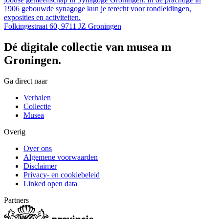
1906 gebouwde synagoge kun je terecht voor rondleidingen,
exposities en activiteiten.
Folkingestraat 60, 9711 JZ Groningen
Dé digitale collectie van musea in
Groningen.
Ga direct naar
Verhalen
Collectie
Musea
Overig
Over ons
Algemene voorwaarden
Disclaimer
Privacy- en cookiebeleid
Linked open data
Partners