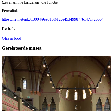
(zevenarmige kandelaar) die functie.
Permalink
https://n2t.net/ark:/13004/9e9810f612ce453499877b147c72bb64
Labels
Glas in lood
Gerelateerde musea