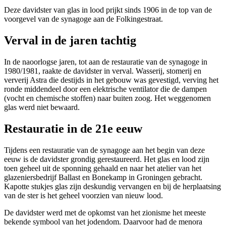
Deze davidster van glas in lood prijkt sinds 1906 in de top van de
voorgevel van de synagoge aan de Folkingestraat.
Verval in de jaren tachtig
In de naoorlogse jaren, tot aan de restauratie van de synagoge in
1980/1981, raakte de davidster in verval. Wasserij, stomerij en
ververij Astra die destijds in het gebouw was gevestigd, verving het
ronde middendeel door een elektrische ventilator die de dampen
(vocht en chemische stoffen) naar buiten zoog. Het weggenomen
glas werd niet bewaard.
Restauratie in de 21e eeuw
Tijdens een restauratie van de synagoge aan het begin van deze
eeuw is de davidster grondig gerestaureerd. Het glas en lood zijn
toen geheel uit de sponning gehaald en naar het atelier van het
glazeniersbedrijf Ballast en Bonekamp in Groningen gebracht.
Kapotte stukjes glas zijn deskundig vervangen en bij de herplaatsing
van de ster is het geheel voorzien van nieuw lood.
De davidster werd met de opkomst van het zionisme het meeste
bekende symbool van het jodendom. Daarvoor had de menora