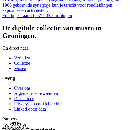
1906 gebouwde synagoge kun je terecht voor rondleidingen,
exposities en activiteiten.
Folkingestraat 60, 9711 JZ Groningen
Dé digitale collectie van musea in
Groningen.
Ga direct naar
Verhalen
Collectie
Musea
Overig
Over ons
Algemene voorwaarden
Disclaimer
Privacy- en cookiebeleid
Linked open data
Partners