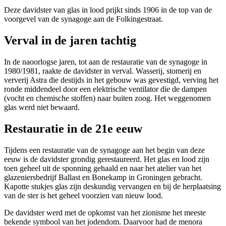
Deze davidster van glas in lood prijkt sinds 1906 in de top van de
voorgevel van de synagoge aan de Folkingestraat.
Verval in de jaren tachtig
In de naoorlogse jaren, tot aan de restauratie van de synagoge in
1980/1981, raakte de davidster in verval. Wasserij, stomerij en
ververij Astra die destijds in het gebouw was gevestigd, verving het
ronde middendeel door een elektrische ventilator die de dampen
(vocht en chemische stoffen) naar buiten zoog. Het weggenomen
glas werd niet bewaard.
Restauratie in de 21e eeuw
Tijdens een restauratie van de synagoge aan het begin van deze
eeuw is de davidster grondig gerestaureerd. Het glas en lood zijn
toen geheel uit de sponning gehaald en naar het atelier van het
glazeniersbedrijf Ballast en Bonekamp in Groningen gebracht.
Kapotte stukjes glas zijn deskundig vervangen en bij de herplaatsing
van de ster is het geheel voorzien van nieuw lood.
De davidster werd met de opkomst van het zionisme het meeste
bekende symbool van het jodendom. Daarvoor had de menora