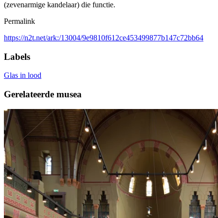
(zevenarmige kandelaar) die functie.
Permalink
https://n2t.net/ark:/13004/9e9810f612ce453499877b147c72bb64
Labels
Glas in lood
Gerelateerde musea