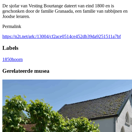
De sjofar van Vesting Bourtange dateert van eind 1800 en is
geschonken door de familie Granaada, een familie van rabbijnen en
Joodse leraren.
Permalink
https://n2t.net/ark:/13004/cf2ace0514ce452db39da9251511a7bf
Labels
1850
hoorn
Gerelateerde musea