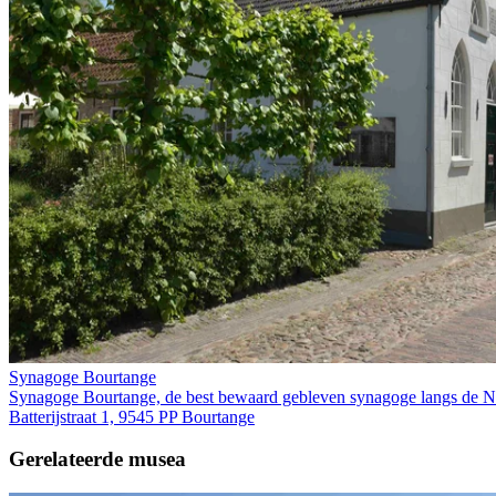
Synagoge Bourtange
Synagoge Bourtange, de best bewaard gebleven synagoge langs de N
Batterijstraat 1, 9545 PP Bourtange
Gerelateerde musea