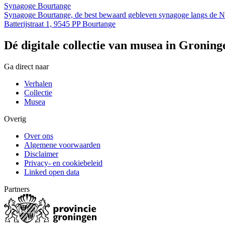
Synagoge Bourtange
Synagoge Bourtange, de best bewaard gebleven synagoge langs de N
Batterijstraat 1, 9545 PP Bourtange
Dé digitale collectie van musea in Groning
Ga direct naar
Verhalen
Collectie
Musea
Overig
Over ons
Algemene voorwaarden
Disclaimer
Privacy- en cookiebeleid
Linked open data
Partners