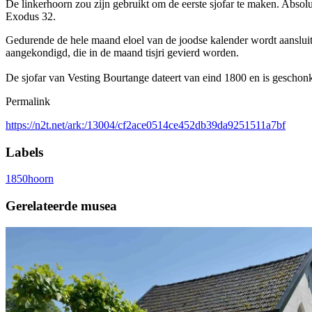
De linkerhoorn zou zijn gebruikt om de eerste sjofar te maken. Absolu
Exodus 32.
Gedurende de hele maand eloel van de joodse kalender wordt aanslu
aangekondigd, die in de maand tisjri gevierd worden.
De sjofar van Vesting Bourtange dateert van eind 1800 en is geschonk
Permalink
https://n2t.net/ark:/13004/cf2ace0514ce452db39da9251511a7bf
Labels
1850
hoorn
Gerelateerde musea