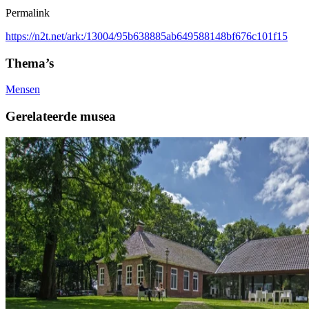
Permalink
https://n2t.net/ark:/13004/95b638885ab649588148bf676c101f15
Thema’s
Mensen
Gerelateerde musea