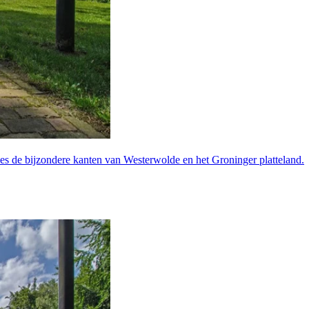
s de bijzondere kanten van Westerwolde en het Groninger platteland.