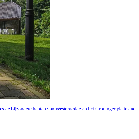
s de bijzondere kanten van Westerwolde en het Groninger platteland.