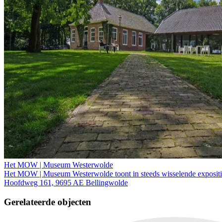
Het MOW | Museum Westerwolde
Het MOW | Museum Westerwolde toont in steeds wisselende expositie
Hoofdweg 161, 9695 AE Bellingwolde
Gerelateerde objecten