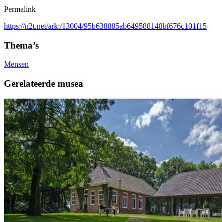
Permalink
https://n2t.net/ark:/13004/95b638885ab649588148bf676c101f15
Thema’s
Mensen
Gerelateerde musea