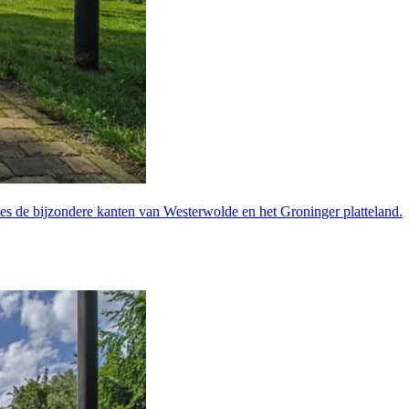
s de bijzondere kanten van Westerwolde en het Groninger platteland.