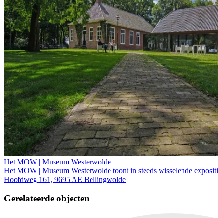
Het MOW | Museum Westerwolde
Het MOW | Museum Westerwolde toont in steeds wisselende expositie
Hoofdweg 161, 9695 AE Bellingwolde
Gerelateerde objecten