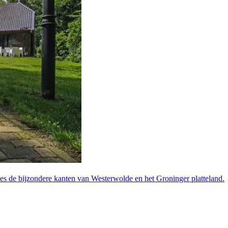
s de bijzondere kanten van Westerwolde en het Groninger platteland.